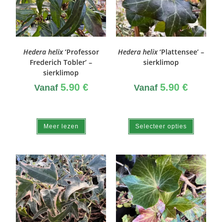
Hedera helix
‘Professor
Hedera helix
‘Plattensee’ –
Frederich Tobler’ –
sierklimop
sierklimop
5.90
€
5.90
€
Vanaf
Vanaf
Meer lezen
Selecteer opties