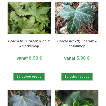
Hedera helix
‘Green Ripple’
Hedera helix
‘Quiberon’ –
– sierklimop
bosklimop
6.90
€
5.90
€
Vanaf
Vanaf
Selecteer opties
Selecteer opties