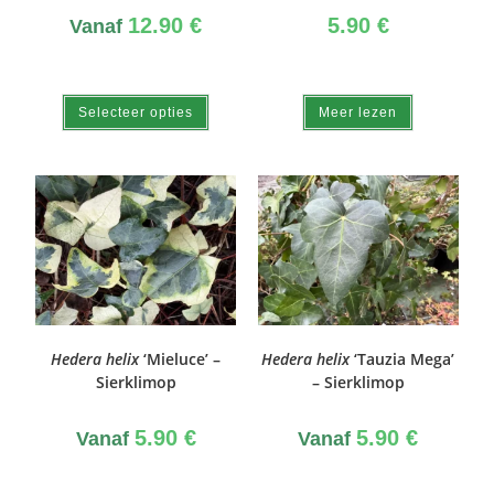
12.90
€
5.90
€
Vanaf
Selecteer opties
Meer lezen
Hedera helix
‘Mieluce’ –
Hedera helix
‘Tauzia Mega’
Sierklimop
– Sierklimop
5.90
€
5.90
€
Vanaf
Vanaf