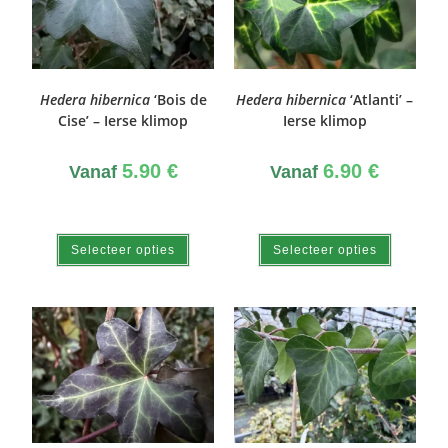
Hedera hibernica
‘Bois de
Hedera hibernica
‘Atlanti’ –
Cise’ – Ierse klimop
Ierse klimop
5.90
€
6.90
€
Vanaf
Vanaf
Selecteer opties
Selecteer opties