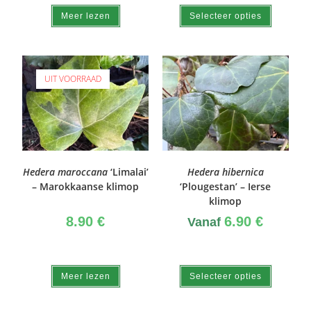
Meer lezen
Selecteer opties
UIT VOORRAAD
Hedera maroccana
‘Limalai’
Hedera hibernica
– Marokkaanse klimop
‘Plougestan’ – Ierse
klimop
8.90
€
6.90
€
Vanaf
Meer lezen
Selecteer opties