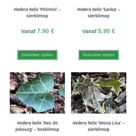
Hedera helix
‘Pitimini’ –
Hedera helix
‘Sanka’ –
sierklimop
sierklimop
7.90
€
5.90
€
Vanaf
Vanaf
Selecteer opties
Selecteer opties
Hedera helix
‘Nez de
Hedera helix
‘Mona Lisa’ –
Jobourg’ – bosklimop
sierklimop