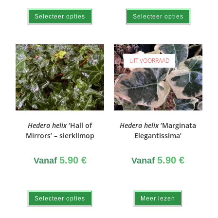
Selecteer opties
Selecteer opties
UIT VOORRAAD
Hedera helix
‘Hall of
Hedera helix
‘Marginata
Mirrors’ – sierklimop
Elegantissima’
5.90
€
5.90
€
Vanaf
Vanaf
Selecteer opties
Meer lezen