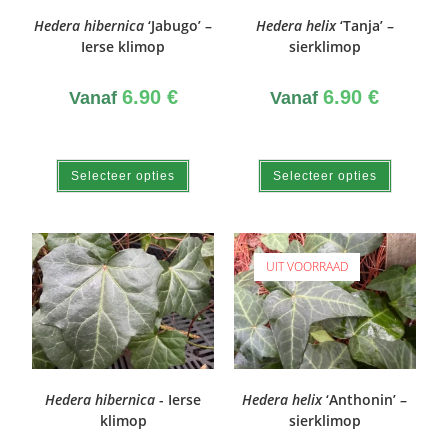
Hedera hibernica
‘Jabugo’ –
Hedera helix
‘Tanja’ –
Ierse klimop
sierklimop
6.90
€
6.90
€
Vanaf
Vanaf
Selecteer opties
Selecteer opties
UIT VOORRAAD
Hedera hibernica
- Ierse
Hedera helix
‘Anthonin’ –
klimop
sierklimop