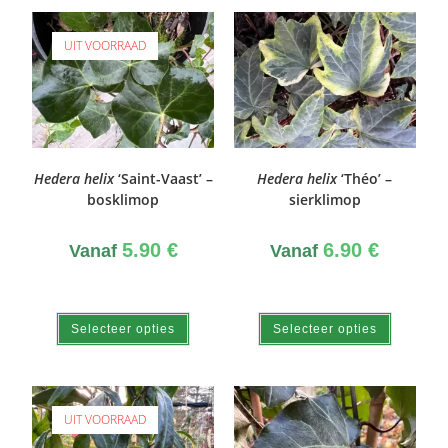
UIT VOORRAAD
Hedera helix
‘Saint-Vaast’ –
Hedera helix
‘Théo’ –
bosklimop
sierklimop
5.90
€
6.90
€
Vanaf
Vanaf
Selecteer opties
Selecteer opties
UIT VOORRAAD