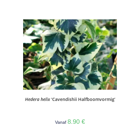
Hedera helix
‘Cavendishii Halfboomvormig’
8.90
€
Vanaf