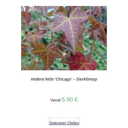
Hedera helix
‘Chicago’ – Sierklimop
5.90
€
Vanaf
Selecteer Opties