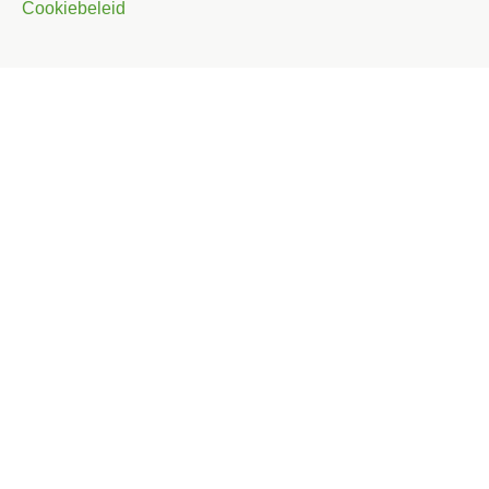
Cookiebeleid
Italiano
Deutsch
English (UK)