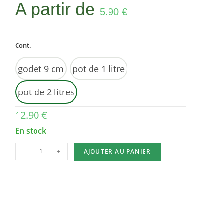
A partir de
5.90
€
Cont.
godet 9 cm
pot de 1 litre
pot de 2 litres
12.90
€
En stock
-
+
AJOUTER AU PANIER